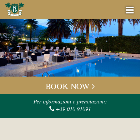
PRENOTA ORA
PERCHÉ PRENOTARE DA NOI
BOOK NOW
OFFERTE
Check-in
Per informazioni e prenotazioni:
+39 010 91091
LOUNGE BAR
Check-out
EVENTI