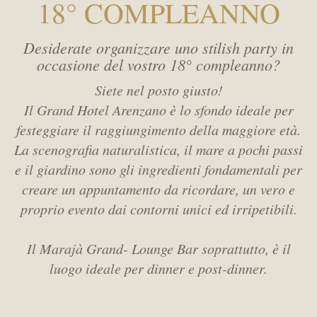
18° COMPLEANNO
Camere
SPA
Desiderate organizzare uno stilish party in
MEETING
occasione del vostro 18° compleanno?
Adulti
Siete nel posto giusto!
SERVIZI
Il Grand Hotel Arenzano è lo sfondo ideale per
Bambini
festeggiare il raggiungimento della maggiore età.
POLITICHE HOTEL
La scenografia naturalistica, il mare a pochi passi
e il giardino sono gli ingredienti fondamentali
per
Codice promozione
creare un appuntamento da ricordare, un vero e
ATTIVITÀ
proprio evento dai contorni unici ed irripetibili.
WEBCAM
Il Marajà Grand- Lounge Bar soprattutto, è il
luogo ideale per dinner e post-dinner.