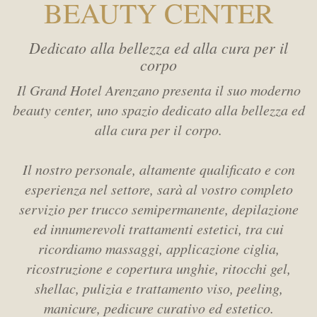
BEAUTY CENTER
Camere
SPA
Dedicato alla bellezza ed alla cura per il
MEETING
corpo
Adulti
Il Grand Hotel Arenzano presenta il suo moderno
SERVIZI
beauty center,
uno spazio dedicato alla bellezza ed
Bambini
alla cura per il corpo.
POLITICHE HOTEL
Il nostro personale, altamente qualificato e con
Codice promozione
esperienza nel settore,
sarà al vostro completo
ATTIVITÀ
servizio per trucco semipermanente,
depilazione
ed innumerevoli trattamenti estetici,
tra cui
WEBCAM
ricordiamo massaggi, applicazione ciglia,
ricostruzione e copertura unghie, ritocchi gel,
shellac, pulizia e trattamento viso,
peeling,
manicure, pedicure curativo ed estetico.