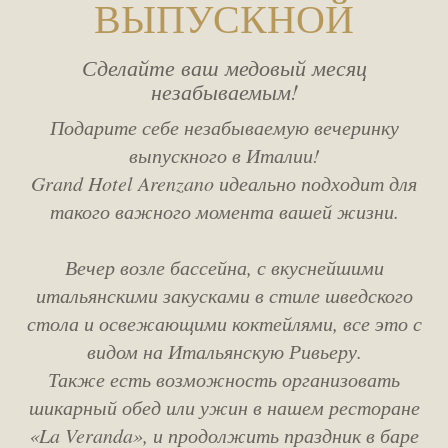
ВЫПУСКНОЙ
комнаты
SPA
Сделайте ваш медовый месяц
BСТРЕЧА
незабываемым!
взрослые
Подарите себе незабываемую вечеринку
УСЛУГ
выпускного в Италии!
дети
Grand Hotel Arenzano идеально подходит для
HOTEL POLICIES
такого важного момента вашей жизни.
код купона
Вечер возле бассейна, с вкуснейшими
ЧЕМ ЗАНЯТЬСЯ
итальянскими закусками в стиле шведского
стола и освежающими коктейлями, все это с
WEBCAM
видом на Итальянскую Ривьеру.
Также есть возможность организовать
шикарный обед или ужин в нашем ресторане
«La Veranda»,
и продолжить праздник в баре