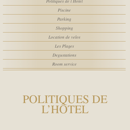
Politiques de l Hotel
Chambres
SPA
Piscine
Parking
MEETINGS
Adultes
Shopping
Location de velos
SERVICES
Les Plages
Enfants
Degustations
POLITIQUES DE L’HÔTEL
Room service
Promo code
ACTIVITÉS
POLITIQUES DE
WEBCAM
L’HÔTEL