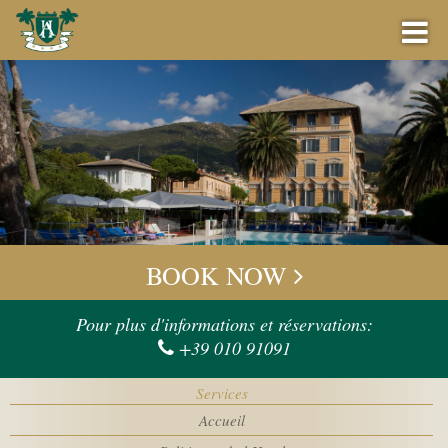
RÉSERVATION
MEILLEUR PRIX GARANTI
BOOK NOW
OFFRES
Check-in
Pour plus d'informations et réservations:
+39 010 91091
BAR
Check-out
Services
ÉVÉNEMENT
Accueil