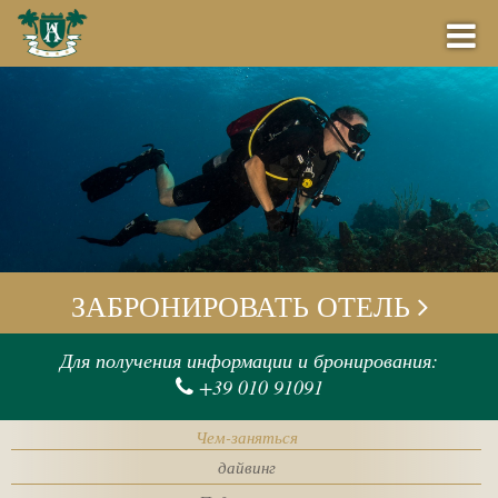
КНИГА
ПОЧЕМУ ЗАКАЗЫВАТЬ У НАС
ЗАБРОНИРОВАТЬ ОТЕЛЬ
ПРЕДЛАГАЕТ
Проверять
Для получения информации и бронирования:
+39 010 91091
БАР
Отъезда
Чем-заняться
СОБЫТИЯ
дайвинг