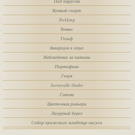
Под парусом
комнаты
SPA
Конный спорт
Trekking
BСТРЕЧА
взрослые
Теннис
Гольф
УСЛУГ
Аквариум в генуе
дети
Наблюдение за китами
HOTEL POLICIES
Портофино
код купона
Генуя
ЧЕМ ЗАНЯТЬСЯ
Serravalle Outlet
Савона
WEBCAM
Цветочная ривьера
Лазурный берег
Собор пражского младенца иисуса