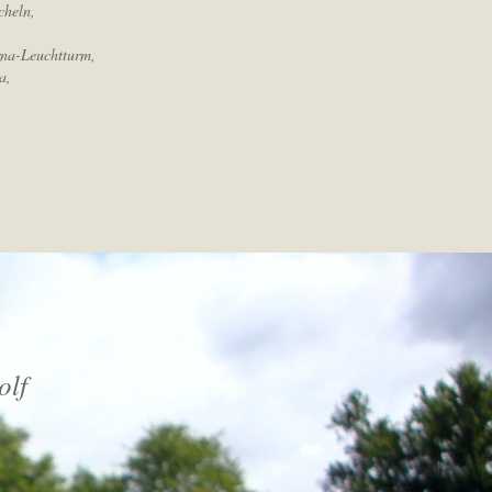
cheln,
rna-Leuchtturm,
a,
.
olf