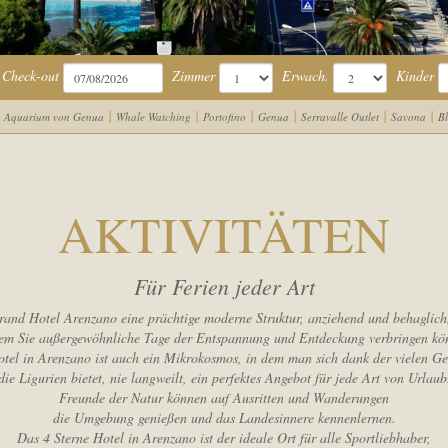
Check-out
Zimmer
Erwach.
Kinder
|
|
|
|
|
|
Aquarium von Genua
Whale Watching
Portofino
Genua
Serravalle Outlet
Savona
Bl
AKTIVITÄTEN
Für Ferien jeder Art
Grand Hotel Arenzano eine prächtige moderne Struktur, anziehend und behaglich,
em Sie außergewöhnliche Tage der Entspannung und Entdeckung verbringen kö
tel in Arenzano ist auch ein Mikrokosmos, in dem man sich dank der vielen Ge
die Ligurien bietet, nie langweilt, ein perfektes Angebot für jede Art von Urlaub
Freunde der Natur können auf Ausritten und Wanderungen
die Umgebung genießen und das Landesinnere kennenlernen.
Das 4 Sterne Hotel in Arenzano ist der ideale Ort für alle Sportliebhaber,