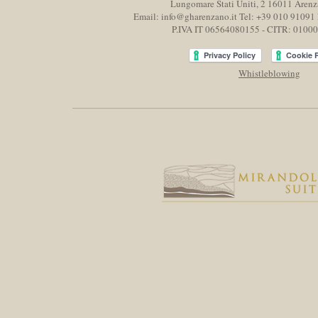
Lungomare Stati Uniti, 2 16011
Arenz
Email:
info@gharenzano.it
Tel:
+39 010 91091
P.IVA IT 06564080155 - CITR: 010
Whistleblowing