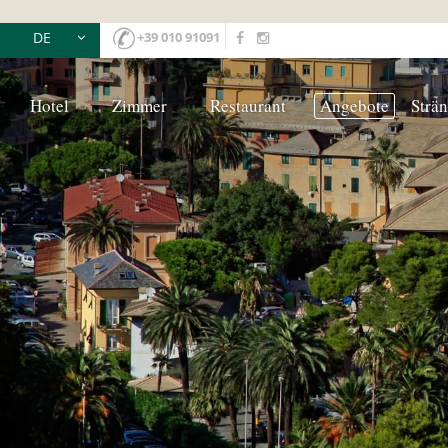
DE
+39 010 91091
IT
EN
Hotel
Zimmer
Restaurant
Angebote
Strä
FR
RU