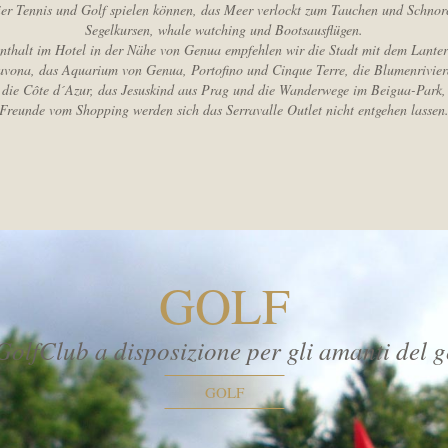
ier Tennis und Golf spielen können, das Meer verlockt zum Tauchen und Schnor
Segelkursen, whale watching und Bootsausflügen.
nthalt im Hotel in der Nähe von Genua empfehlen wir die Stadt mit dem Lante
avona, das Aquarium von Genua, Portofino und Cinque Terre, die Blumenrivier
die Côte d´Azur, das Jesuskind aus Prag und die Wanderwege im Beigua-Park,
Freunde vom Shopping werden sich das Serravalle Outlet nicht entgehen lassen
GOLF
GolfClub a disposizione per gli amanti del g
GOLF