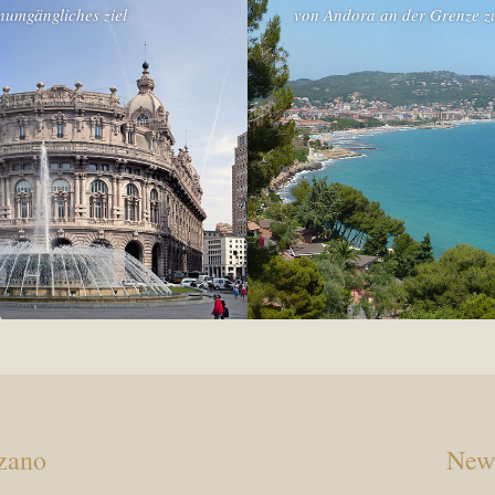
numgängliches ziel
von Andora an der Grenze z
zano
News