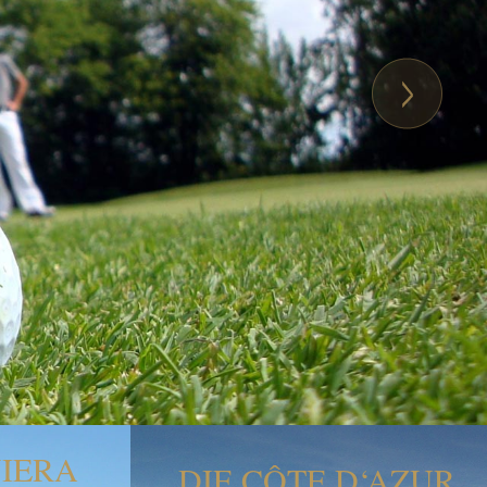
IERA
DIE CÔTE D‘AZUR