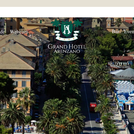
Bar
Even
nde
Webcam