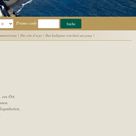
Promo code
|
|
|
umenriviera
Die côte d‘azur
Das heiligtum vom kind aus prag
 ein Ort,
nnen.
legenheiten,
.