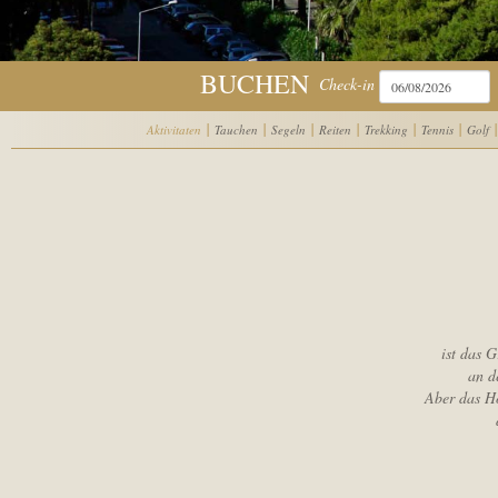
BUCHEN
Check-in
|
|
|
|
|
|
|
Aktivitaten
Tauchen
Segeln
Reiten
Trekking
Tennis
Golf
ist das 
an d
Aber das Ho