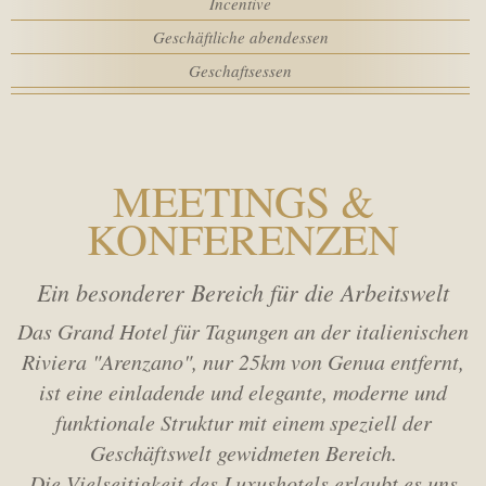
Incentive
Zimmer
SPA
Geschäftliche abendessen
Geschaftsessen
MEETING
Erwach.
SERVICE
Kinder
MEETINGS &
KONFERENZEN
HOTELRICHTLINIEN
Promo code
Ein besonderer Bereich für die Arbeitswelt
AKTIVITÄTEN
Das Grand Hotel für Tagungen an der italienischen
WEBCAM
Riviera "Arenzano", nur 25km von Genua entfernt,
ist eine einladende und elegante, moderne und
funktionale Struktur mit einem speziell der
Geschäftswelt gewidmeten Bereich.
Die Vielseitigkeit des Luxushotels erlaubt es uns