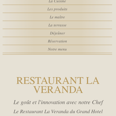
La Cuisine
Chambres
SPA
Les produits
Le maître
MEETINGS
Adultes
La terrasse
Déjeûner
SERVICES
Réservation
Enfants
Notre menu
POLITIQUES DE L’HÔTEL
Promo code
ACTIVITÉS
RESTAURANT LA
VERANDA
WEBCAM
Le goût et l'innovation avec notre Chef
Le Restaurant La Veranda du Grand Hotel