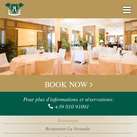
RÉSERVATION
MEILLEUR PRIX GARANTI
BOOK NOW
OFFRES
Check-in
Pour plus d'informations et réservations:
+39 010 91091
BAR
Check-out
Restaurant
ÉVÉNEMENT
Restaurant La Veranda