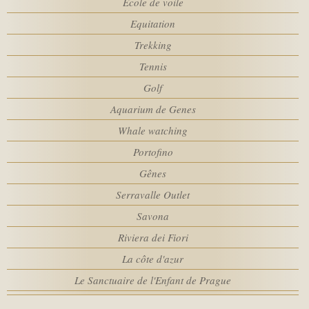
Ecole de voile
Chambres
SPA
Equitation
Trekking
MEETINGS
Adultes
Tennis
Golf
SERVICES
Aquarium de Genes
Enfants
Whale watching
POLITIQUES DE L’HÔTEL
Portofino
Promo code
Gênes
ACTIVITÉS
Serravalle Outlet
Savona
WEBCAM
Riviera dei Fiori
La côte d'azur
Le Sanctuaire de l'Enfant de Prague