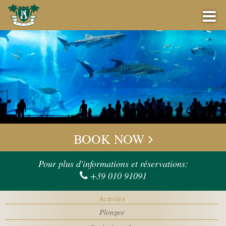
RÉSERVATION
MEILLEUR PRIX GARANTI
BOOK NOW
OFFRES
Check-in
Pour plus d'informations et réservations:
+39 010 91091
BAR
Check-out
Activites
ÉVÉNEMENT
Plongee