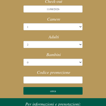
Check-out
SPA
Camere
MEETING
SERVIZI
Adulti
POLITICHE HOTEL
Bambini
ATTIVITÀ
Codice promozione
WEBCAM
Per informazioni e prenotazioni: