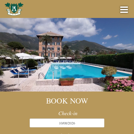
PRENOTA ORA
PERCHÉ PRENOTARE DA NOI
OFFERTE
BOOK NOW
LOUNGE BAR
Check-in
EVENTI